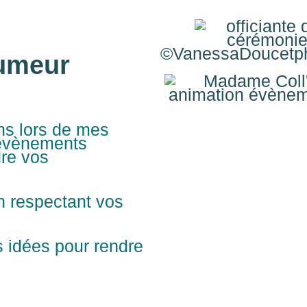
©VanessaDoucetph
humeur
ns lors de mes
évènements
dre vos
n respectant vos
 idées pour rendre