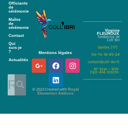
Officiante
de
cérémonie
Maître
de
cérémonie
Virginie
,
FLEUROUX
Contact
fondatrice de
Coll’ibri
Qui
Saintes (17)
suis-je
?
Mentions légales
06-76-18-85-24
Actualités
contact@coll-ibri.fr
N° Siret – 909-
020-414-00019-
© 2023 Created with
Royal
Elementor Addons