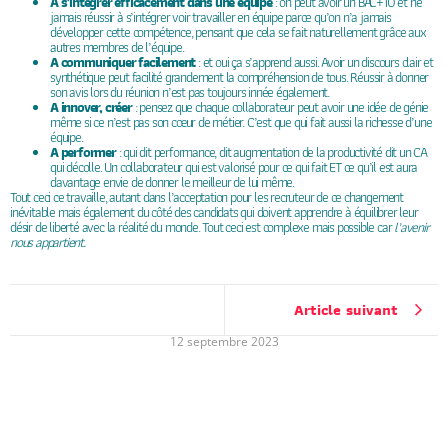
A s’intégrer efficacement dans une équipe
: on peut avoir un BAC+10 et ne
jamais réussir à s’intégrer voir travailler en équipe parce qu’on n’a jamais
développer cette compétence, pensant que cela se fait naturellement grâce aux
autres membres de l’équipe.
A communiquer facilement
: et oui ça s’apprend aussi. Avoir un discours clair et
synthétique peut facilité grandement la compréhension de tous. Réussir à donner
son avis lors du réunion n’est pas toujours innée également.
A innover, créer
: pensez que chaque collaborateur peut avoir une idée de génie
même si ce n’est pas son cœur de métier. C’est que qui fait aussi la richesse d’une
équipe.
A performer
: qui dit performance, dit augmentation de la productivité dit un CA
qui décolle. Un collaborateur qui est valorisé pour ce qui fait ET ce qu’il est aura
davantage envie de donner le meilleur de lui même.
Tout ceci ce travaille, autant dans l’acceptation pour les recruteur de ce changement
inévitable mais également du côté des candidats qui doivent apprendre à équilibrer leur
désir de liberté avec la réalité du monde. Tout ceci est complexe mais possible car
l’avenir
nous appartient.
Article suivant
12 septembre 2023