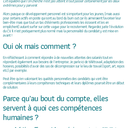
Cet équilibre que l’on cherche n’est pas atteint. Il faut passer certainement par les deux
extrêmes pour y parvenir.
Alors puisque ce développement personnel est si important pour les jeunes, (mais aussi
pour certains actifs en poste qui sont au bord du burn out car ils aimeraient favoriser leur
bien-être mais que tout un tas d’éléments professionnels les écrasent et les en
empêchent) autant surfer sur cette vague pour le recrutement. Regardez juste l’évolution
du CV. Il n’est pratiquement plus normé mais la personnalité du candidat y est mise en
avant !
Oui ok mais comment ?
En réfléchissant à comment répondre à de nouvelles attentes des salariés tout en
répondant également aux besoins de l’entreprise. Je parle ici de télétravail, adaptation des
horaires, possibilités d’avoir des sas de décompression sur le lieu de travail (sport, art, repos
etc.) par exemple.
Peut être qu’en valorisant les qualités personnelles des candidats qui vont être
complémentaires à leurs compétences techniques et leurs diplômes pourrait être un début
de solution.
Parce qu’au bout du compte, elles
servent à quoi ces compétences
humaines ?