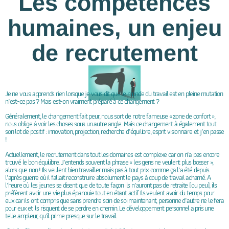
Les compétences
humaines, un enjeu
de recrutement
Je ne vous apprends rien lorsque je vous dit que le monde du travail est en pleine mutation
n’est-ce pas ? Mais est-on vraiment préparé à ce changement ?
Généralement, le changement fait peur, nous sort de notre fameuse « zone de confort »,
nous oblige à voir les choses sous un autre angle. Mais ce changement à également tout
son lot de positif : innovation, projection, recherche d’équilibre, esprit visionnaire et j’en passe
!
Actuellement, le recrutement dans tout les domaines est complexe car on n’a pas encore
trouvé le bon équilibre. J’entends souvent la phrase « les gens ne veulent plus bosser »,
alors que non ! Ils veulent bien travailler mais pas à tout prix comme ça l’a été depuis
l’après guerre où il fallait reconstruire absolument le pays à coup de travail acharné. A
l’heure où les jeunes se disent que de toute façon ils n’auront pas de retraite (ou peu), ils
préfèrent avoir une vie plus épanouie tout en étant actif. Ils veulent avoir du temps pour
eux car ils ont compris que sans prendre soin de soi maintenant, personne d’autre ne le fera
pour eux et ils risquent de se perdre en chemin. Le développement personnel a pris une
telle ampleur, qu’il prime presque sur le travail.